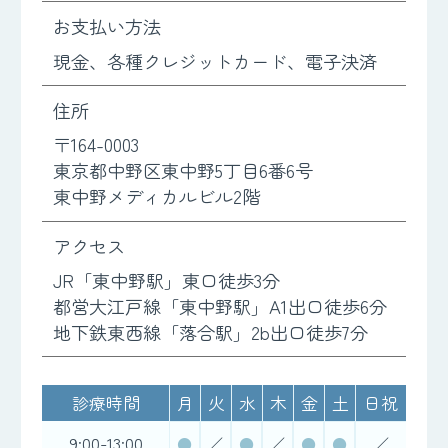
お支払い方法
現金、各種クレジットカード、電子決済
住所
〒164-0003
東京都中野区東中野5丁目6番6号
東中野メディカルビル2階
アクセス
JR「東中野駅」東口徒歩3分
都営大江戸線「東中野駅」A1出口徒歩6分
地下鉄東西線「落合駅」2b出口徒歩7分
診療時間
月
火
水
木
金
土
日祝
9:00-13:00
●
／
●
／
●
●
／