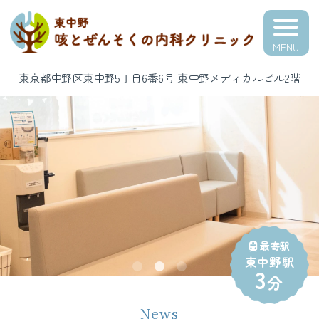
中野区の内科｜東中野 咳と
ぜんそくの内科クリニック
東京都中野区東中野5丁目6番6号 東中野メディカルビル2階
｜呼吸器内科
最寄駅
東中野駅
3
分